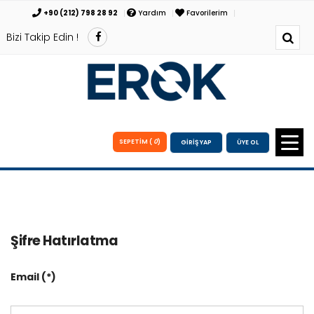
+90 (212) 798 28 92
Yardım
Favorilerim
Bizi Takip Edin !
SEPETİM (
0
)
GİRİŞ YAP
ÜYE OL
Şifre Hatırlatma
Email (*)