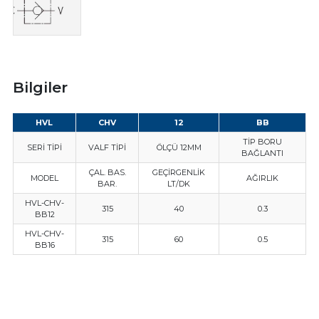
Bilgiler
HVL
CHV
12
BB
TİP BORU
SERİ TİPİ
VALF TİPİ
ÖLÇÜ 12MM
BAĞLANTI
ÇAL. BAS.
GEÇİRGENLİK
MODEL
AĞIRLIK
BAR.
LT/DK
HVL-CHV-
315
40
0.3
BB12
HVL-CHV-
315
60
0.5
BB16