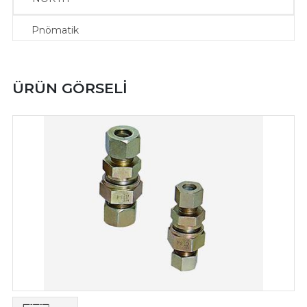
Pnömatik
BMG
ÜRÜN GÖRSELİ
Özel İmalatlar