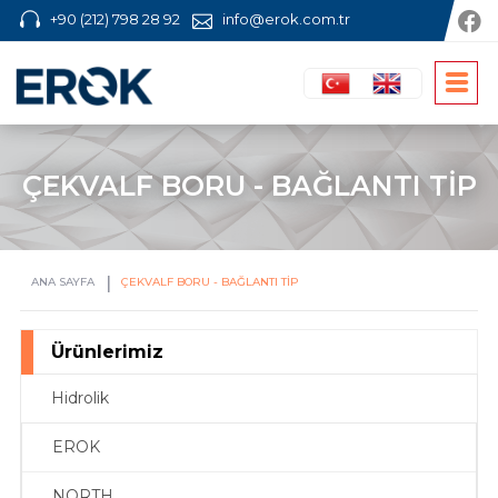
+90 (212) 798 28 92
info@erok.com.tr
ÇEKVALF BORU - BAĞLANTI TİP
ANA SAYFA
ÇEKVALF BORU - BAĞLANTI TİP
Ürünlerimiz
Hidrolik
EROK
NORTH